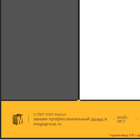
© 2007 ООО Консул
ПРАЙС-
закажи профессиональный
в
лендинг
ЛИСТ
megagroup.ru
Гидроцилиндр ТПГ с п