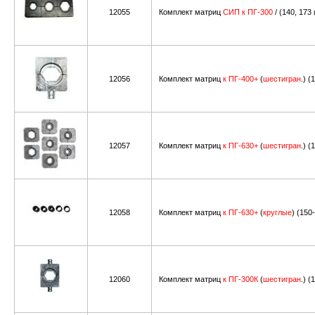
12055
Комплект матриц
СИП к ПГ-300
/ (140, 173
12056
Комплект матриц
к
ПГ
-400+
(
шестигран
.) (
12057
Комплект матриц
к ПГ-630+
(
шестигран
.) (
12058
Комплект матриц
к ПГ-630+
(
круглые
) (150
12060
Комплект матриц
к ПГ-300К
(
шестигран
.) (