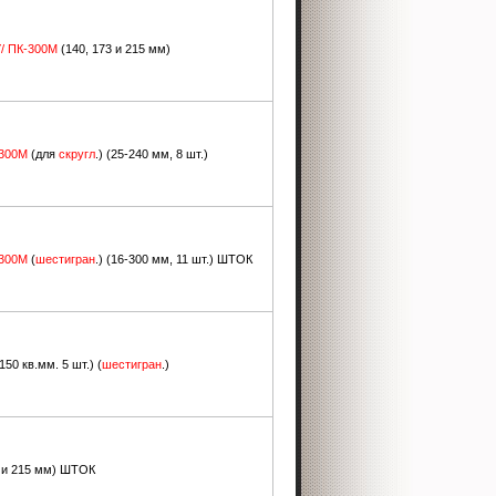
У/ ПК-300М
(140, 173 и 215 мм)
-300М
(для
скругл
.) (25-240 мм, 8 шт.)
-300М
(
шестигран
.) (16-300 мм, 11 шт.) ШТОК
150 кв.мм. 5 шт.) (
шестигран
.)
3 и 215 мм) ШТОК