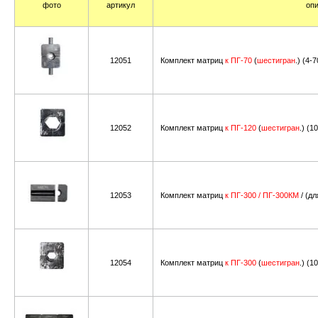
фото
артикул
оп
12051
Комплект матриц
к ПГ-70
(
шестигран
.) (4-
12052
Комплект матриц
к ПГ-120
(
шестигран
.) (1
12053
Комплект матриц
к
ПГ-300
/ ПГ-300КМ
/ (дл
12054
Комплект матриц
к ПГ-300
(
шестигран
.) (1